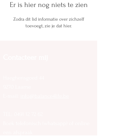
Er is hier nog niets te zien
Zodra dit lid informatie over zichzelf
toevoegt, zie je dat hier.
Contacteer mij
Haeghensgoed 44
9270 Laarne
E-mail:
info@balance4life.be
TEL:
0491 12 72 62
Boek telefonisch (whatsapp) of online
een afspraak