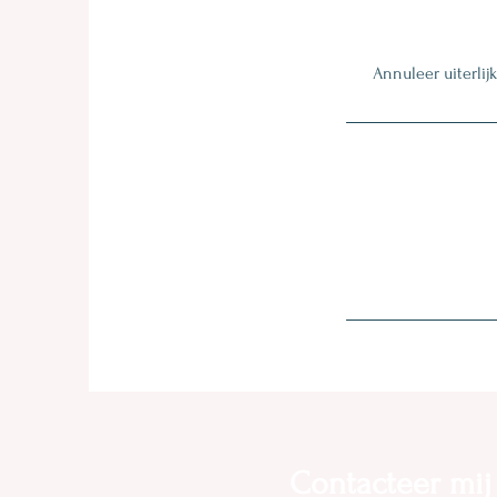
Annuleer uiterlij
Contacteer mij