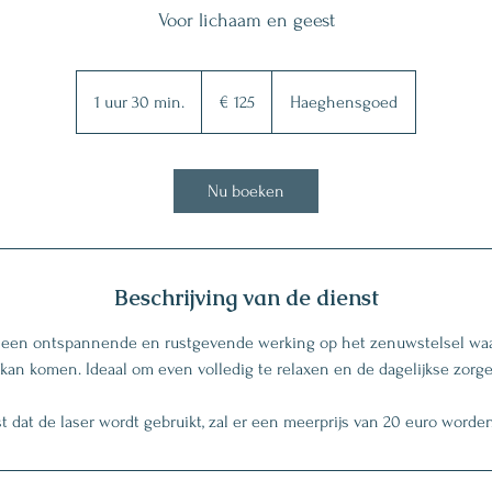
Voor lichaam en geest
125
euro
1 uur 30 min.
1
€ 125
Haeghensgoed
u
u
3
Nu boeken
0
m
i
n
Beschrijving van de dienst
.
een ontspannende en rustgevende werking op het zenuwstelsel waa
 kan komen. Ideaal om even volledig te relaxen en de dagelijkse zorg
t dat de laser wordt gebruikt, zal er een meerprijs van 20 euro word