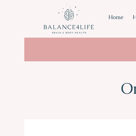
Home
H
O