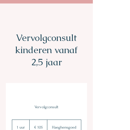
Vervolgconsult
kinderen vanaf
2,5 jaar
Vervolgconsult
105
euro
1 uur
1
€ 105
Haeghensgoed