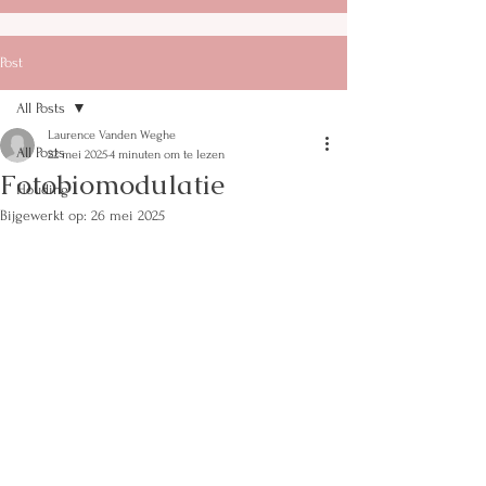
Post
All Posts
Laurence Vanden Weghe
All Posts
22 mei 2025
4 minuten om te lezen
Fotobiomodulatie
Houding
Bijgewerkt op:
26 mei 2025